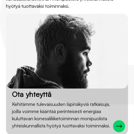
hyötyä tuottavaksi toiminnaksi.
Ota yhteyttä
Kehitämme tulevaisuuden läpinäkyviä ratkaisuja,
joilla voimme kääntää perinteisesti energiaa
kuluttavan konesaliliiketoiminnan monipuolista
yhteiskunnallista hyötyä tuottavaksi toiminnaksi.