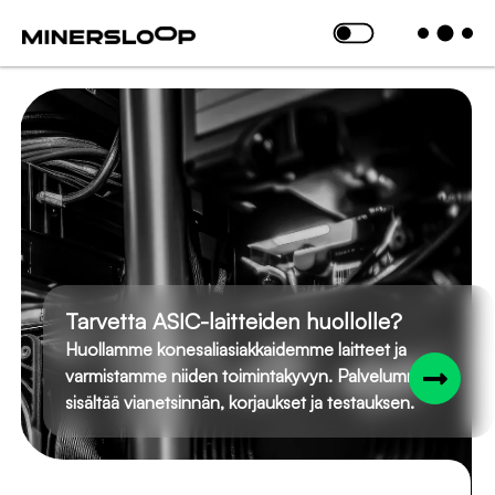
Ratkaisut
Palvelut
MinersLoop
Ota yhteyttä
Konesalihankkeet
Hostingpalvelut
Esittely
Hukkalämmön
Huoltopalvelut
Meistä
talteenotto
Konesalihankkeet
Julkaisut ja
Reservimarkkina
uutiset
MinersLoop © 2024. All Rights Reserved. | Powered by
EN
WebAula
Tarvetta ASIC-laitteiden huollolle?
Huollamme konesaliasiakkaidemme laitteet ja
varmistamme niiden toimintakyvyn. Palvelumme
sisältää vianetsinnän, korjaukset ja testauksen.