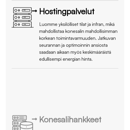
Hostingpalvelut
Luomme yksilölliset tilat ja infran, mikä
mahdollistaa konesalin mahdollisimman
korkean toimintavarmuuden. Jatkuvan
seurannan ja optimoinnin ansiosta
saadaan aikaan myös keskimääräistä
edullisempi energian hinta.
Konesalihankkeet
Suunnittelemme, rakennamme ja
ylläpidämme asiakkaidemme tarpeisiin
yksilöllisesti optimoituja konesaleja.