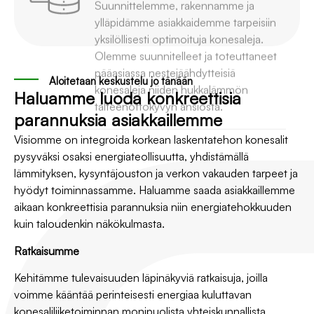
Olemme suunnitelleet ja toteuttaneet
pääasiassa nestejäähdytteisiä
konesaleja niiden hukkalämmön
talteenottokyvyn ansiosta.
Aloitetaan keskustelu jo tänään
Haluamme luoda konkreettisia
parannuksia asiakkaillemme
Visiomme on integroida korkean laskentatehon konesalit
pysyväksi osaksi energiateollisuutta, yhdistämällä
lämmityksen, kysyntäjouston ja verkon vakauden tarpeet ja
hyödyt toiminnassamme. Haluamme saada asiakkaillemme
aikaan konkreettisia parannuksia niin energiatehokkuuden
kuin taloudenkin näkökulmasta.
Ratkaisumme
Kehitämme tulevaisuuden läpinäkyviä ratkaisuja, joilla
voimme kääntää perinteisesti energiaa kuluttavan
konesaliliiketoiminnan monipuolista yhteiskunnallista