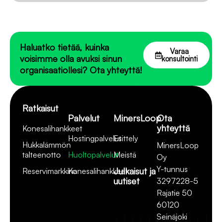
Haluatko tietää, kuinka
Varaa
voisimme olla avuksi sinun
konsultointi
organisaatiollesi? Ota yhteyttä!
Ratkaisut
Palvelut
MinersLoop
Ota
yhteyttä
Konesalihankkeet
Hostingpalvelut
Esittely
Hukkalämmön
MinersLoop
talteenotto
Huoltopalvelut
Meistä
Oy
Y-tunnus
Julkaisut ja
Reservimarkkina
Konesalihankkeet
uutiset
3297228-5
Rajatie 50
60120
Seinäjoki